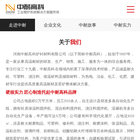
走进中耐
企业文化
中耐故事
中耐实力
关于
我们
河南中耐高科炉衬材料有限公司（以下简称中耐高科），始创于1987年，
是一家从事高温耐材的研发、生产、销售、施工、服务为一体的综合服务商。
专注行业三十九载，中耐高科在领域内积累了深厚的技术经验，产品涵盖耐火
砖、可塑料、浇注料、保温材料及辅助材料，为热电、冶金、化工、化肥、建
材等行业提供高质量高温耐材及窑炉整体解决方案。
硬核实力 匠心制造托起中耐高科品牌
公司占地面积2万平方米，员工300余人，自主设计及研发多条自动化生产
线，拥有轻质保温料搅拌机、混合粉料搅拌机、浇注料搅拌机、湿碾机等多台
自动化生产设备，年产能可达5万吨；公司建有科学现代化展厅，占地近600
㎡，涉及耐火耐磨制品、可塑料、修补料、浇注料、耐磨涂料、保温制品、高
温粘合剂、玻璃纤维、岩棉制品、硅酸铝耐火纤维棉等百余种成品展示，同时
砌筑窑炉结构，为客户提供更立体、直观的参考；自建检验测试室，引进抗折