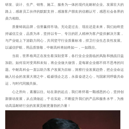
研发、设计、生产、销售、施工、服务为一体的现代化耐材企业。发展壮大的
路上，感谢员工伙伴的默默支持，感激客户朋友的信赖认可，感恩社会各界的
鼎力相助。
质量铸就品牌，信誉赢得市场。无论是过去、现在还是未来，我们始终坚
持诚信立业，品质为本，坚持以专一、专注的匠人精神为客户提供解决方案，
与产业链上下游勠力同心，共同坚守行业质量标准，捍卫行业生态良性发展。
以诚信护航，用品质致敬，中耐高科将始终如一，一如既往。
当前，世界格局正在发生着深刻变革，各行业企业面临的风险和挑战日益
加剧。如何应对变局和未知，将企业做大做强，是每家企业都不得不思考的问
题。中耐高科会一直以助力客户发展为目标，洞察行业发展趋势，把企业命运
融入社会的发展大潮之中，砥砺强企之志，永葆奋进之心，与国家同呼吸共命
运，与时代同频共振。
心之所向，素履以往。站在新的起点，我们将怀着一颗感恩的心，坚持创
新驱动发展，从点滴做起，干在实处，不断提升我们的产品和服务水平，为推
动高温耐材行业的发展贡献更蓬勃的力量！