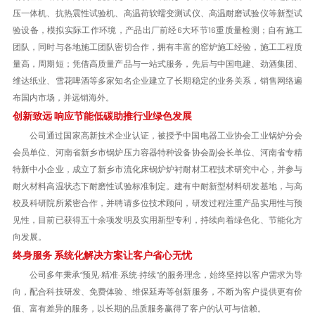
压一体机、抗热震性试验机、高温荷软蠕变测试仪、高温耐磨试验仪等新型试
验设备，模拟实际工作环境，产品出厂前经6大环节16重质量检测；自有施工
团队，同时与各地施工团队密切合作，拥有丰富的窑炉施工经验，施工工程质
量高，周期短；凭借高质量产品与一站式服务，先后与中国电建、劲酒集团、
维达纸业、雪花啤酒等多家知名企业建立了长期稳定的业务关系，销售网络遍
布国内市场，并远销海外。
创新致远 响应节能低碳助推行业绿色发展
公司通过国家高新技术企业认证，被授予中国电器工业协会工业锅炉分会
会员单位、河南省新乡市锅炉压力容器特种设备协会副会长单位、河南省专精
特新中小企业，成立了新乡市流化床锅炉炉衬耐材工程技术研究中心，并参与
耐火材料高温状态下耐磨性试验标准制定。建有中耐新型材料研发基地，与高
校及科研院所紧密合作，并聘请多位技术顾问，研发过程注重产品实用性与预
见性，目前已获得五十余项发明及实用新型专利，持续向着绿色化、节能化方
向发展。
终身服务 系统化解决方案让客户省心无忧
公司多年秉承“预见·精准·系统·持续”的服务理念，始终坚持以客户需求为导
向，配合科技研发、免费体验、维保延寿等创新服务，不断为客户提供更有价
值、富有差异的服务，以长期的品质服务赢得了客户的认可与信赖。